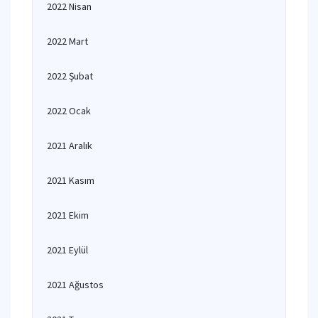
2022 Nisan
2022 Mart
2022 Şubat
2022 Ocak
2021 Aralık
2021 Kasım
2021 Ekim
2021 Eylül
2021 Ağustos