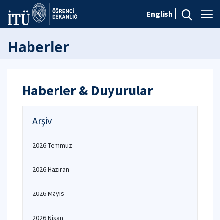
English
Haberler
Haberler & Duyurular
Arşiv
2026 Temmuz
2026 Haziran
2026 Mayıs
2026 Nisan