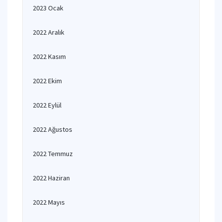
2023 Ocak
2022 Aralık
2022 Kasım
2022 Ekim
2022 Eylül
2022 Ağustos
2022 Temmuz
2022 Haziran
2022 Mayıs