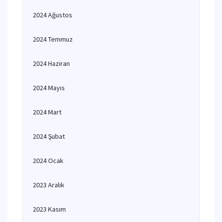
2024 Ağustos
2024 Temmuz
2024 Haziran
2024 Mayıs
2024 Mart
2024 Şubat
2024 Ocak
2023 Aralık
2023 Kasım