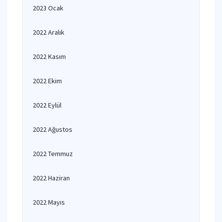
2023 Ocak
2022 Aralık
2022 Kasım
2022 Ekim
2022 Eylül
2022 Ağustos
2022 Temmuz
2022 Haziran
2022 Mayıs