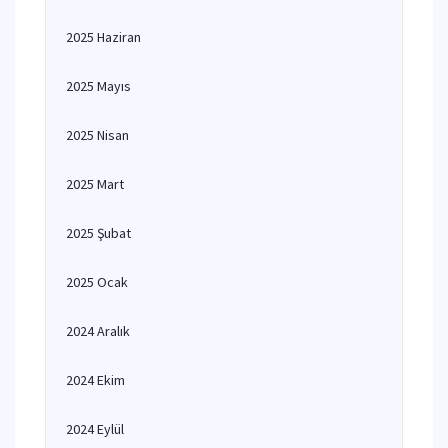
2025 Haziran
2025 Mayıs
2025 Nisan
2025 Mart
2025 Şubat
2025 Ocak
2024 Aralık
2024 Ekim
2024 Eylül