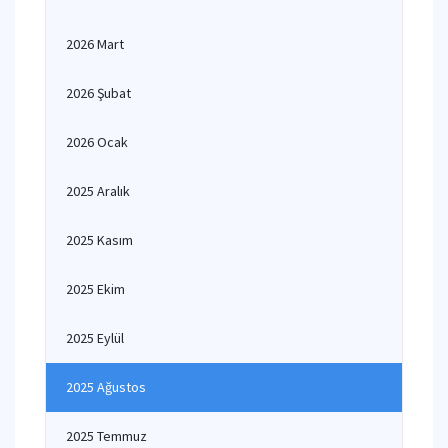
2026 Mart
2026 Şubat
2026 Ocak
2025 Aralık
2025 Kasım
2025 Ekim
2025 Eylül
2025 Ağustos
2025 Temmuz