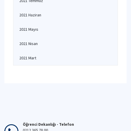
2021 Temmuz
2021 Haziran
2021 Mayıs
2021 Nisan
2021 Mart
Öğrenci Dekanlığı - Telefon
0212 365 78 00