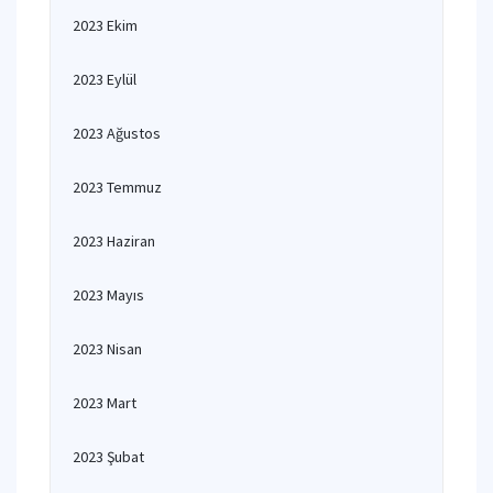
2023 Ekim
2023 Eylül
2023 Ağustos
2023 Temmuz
2023 Haziran
2023 Mayıs
2023 Nisan
2023 Mart
2023 Şubat