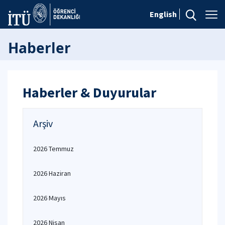
English
Haberler
Haberler & Duyurular
Arşiv
2026 Temmuz
2026 Haziran
2026 Mayıs
2026 Nisan