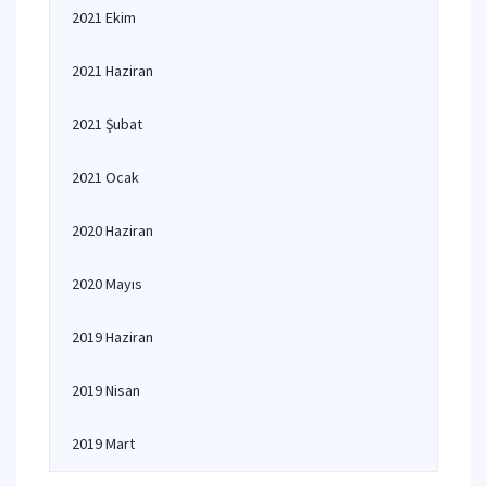
2021 Ekim
2021 Haziran
2021 Şubat
2021 Ocak
2020 Haziran
2020 Mayıs
2019 Haziran
2019 Nisan
2019 Mart