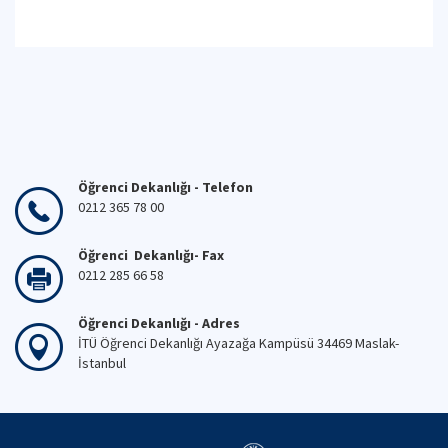
Öğrenci Dekanlığı - Telefon
0212 365 78 00
Öğrenci Dekanlığı- Fax
0212 285 66 58
Öğrenci Dekanlığı - Adres
İTÜ Öğrenci Dekanlığı Ayazağa Kampüsü 34469 Maslak-
İstanbul