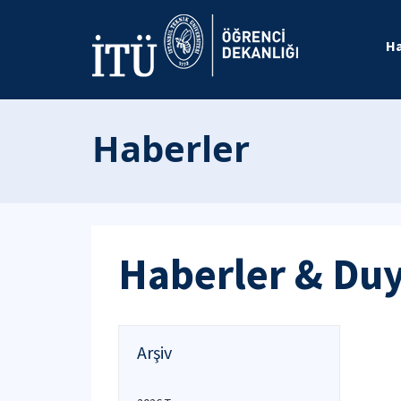
Ha
Haberler
Haberler & Du
Arşiv