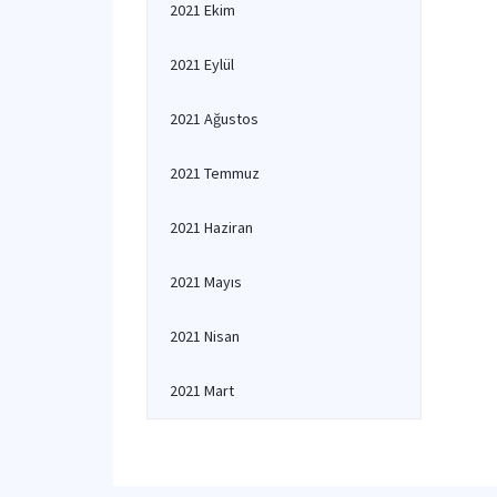
2021 Ekim
2021 Eylül
2021 Ağustos
2021 Temmuz
2021 Haziran
2021 Mayıs
2021 Nisan
2021 Mart