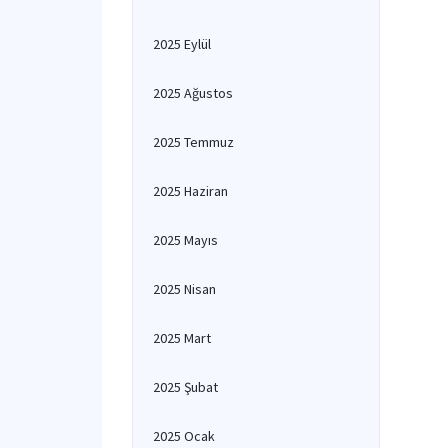
2025 Eylül
2025 Ağustos
2025 Temmuz
2025 Haziran
2025 Mayıs
2025 Nisan
2025 Mart
2025 Şubat
2025 Ocak