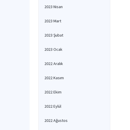
2023 Nisan
2023 Mart
2023 Şubat
2023 Ocak
2022 Aralık
2022 Kasım
2022 Ekim
2022 Eylül
2022 Ağustos