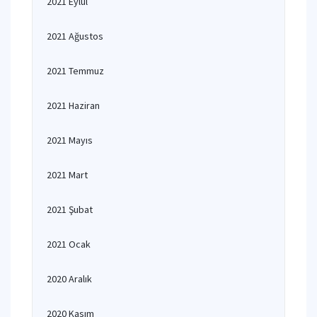
2021 Eylül
2021 Ağustos
2021 Temmuz
2021 Haziran
2021 Mayıs
2021 Mart
2021 Şubat
2021 Ocak
2020 Aralık
2020 Kasım