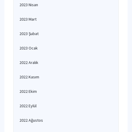
2023 Nisan
2023 Mart
2023 Şubat
2023 Ocak
2022 Aralık
2022 Kasım
2022 Ekim
2022 Eylül
2022 Ağustos