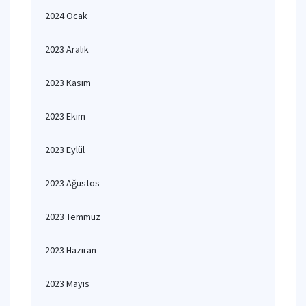
2024 Ocak
2023 Aralık
2023 Kasım
2023 Ekim
2023 Eylül
2023 Ağustos
2023 Temmuz
2023 Haziran
2023 Mayıs