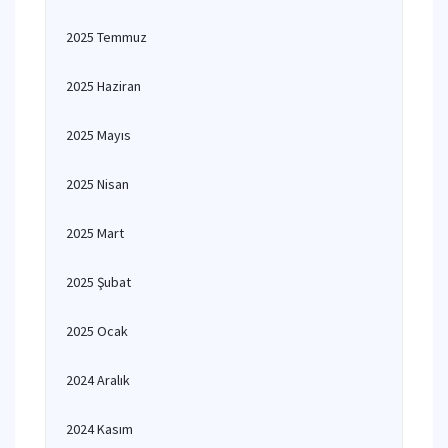
2025 Temmuz
2025 Haziran
2025 Mayıs
2025 Nisan
2025 Mart
2025 Şubat
2025 Ocak
2024 Aralık
2024 Kasım