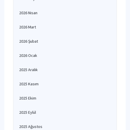
2026 Nisan
2026 Mart
2026 Şubat
2026 Ocak
2025 Aralık
2025 Kasım
2025 Ekim
2025 Eylül
2025 Ağustos