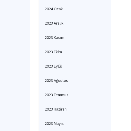
2024 Ocak
2023 Aralık
2023 Kasım
2023 Ekim
2023 Eylül
2023 Ağustos
2023 Temmuz
2023 Haziran
2023 Mayıs