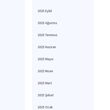
2025 Eylül
2025 Ağustos
2025 Temmuz
2025 Haziran
2025 Mayıs
2025 Nisan
2025 Mart
2025 Şubat
2025 Ocak